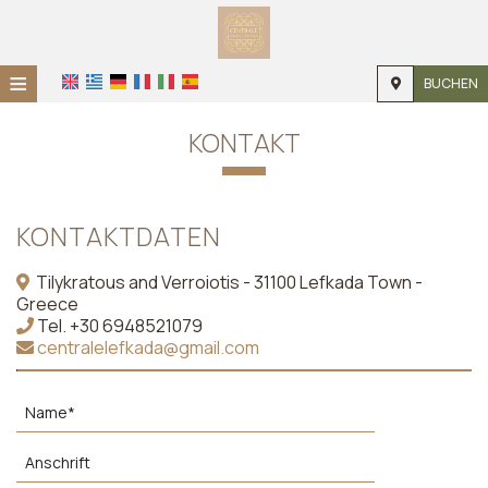
≡
BUCHEN
STARTSEITE
KONTAKT
STANDORT
UNTERKUNFT
KONTAKTDATEN
EINRICHTUNGEN
Tilykratous and Verroiotis - 31100 Lefkada Town -
Greece
FOTOGALLERIE
Tel.
+30 6948521079
centralelefkada@gmail.com
NACHFRAGE
KONTAKT