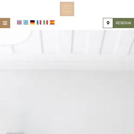
≡
RESERVA
HOME
UBICACIÓN
ALOJAMIENTO
INSTALACIONES
GALERÍA DE FOTOS
INVESTIGACIÓN
CONTACTO